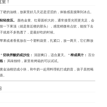
这里！
了硬的油桃，放家里好几天还是涩涩的，体验感直接降到冰点。
轻轻按压。
颜色金黄、红晕面积大的，通常接受光照更充足，会
按一下果顶（就是靠近梗的那头），感觉稍微有点软，能按下去
子就差不多熟透了，是最好吃的时候。
苹果或者香蕉放在一个塑料袋里，扎紧口，放一两天，它们释放
*
切块拌酸奶或沙拉：
清甜爽口，适合夏天。 *
榨成果汁：
百分
馅：
风味独特，家里有烤箱的可以试试。
黄金油桃切成小块，和牛奶一起用料理机打成奶昔，孩子居然喝
喜。
问