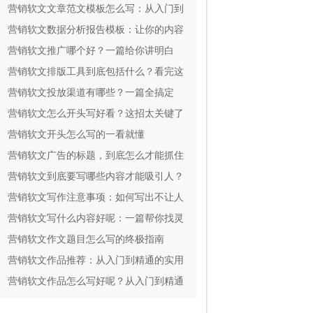
实用
营销软文文章范文模板怎么写：从入门到
精通
营销软文数据分析报告模板：让你的内容
效果一目了然
营销软文推广哪个好？一篇给你讲明白
营销软文排版工具到底包括什么？看完这
篇就全懂了
营销软文投放渠道有哪些？一篇全搞定
营销软文怎么开头写好看？这招太关键了
营销软文开头怎么写的一看就懂
营销软文广告的标题，到底怎么才能抓住
人心？
营销软文到底要写哪些内容才能吸引人？
营销软文写作注意事项：如何写出不让人
反感还能掏钱的文案？
营销软文写什么内容好呢：一篇帮你找灵
感的指南
营销软文作文题目怎么写的终极指南
营销软文作品推荐：从入门到精通的实用
指南
营销软文作品怎么写好呢？从入门到精通