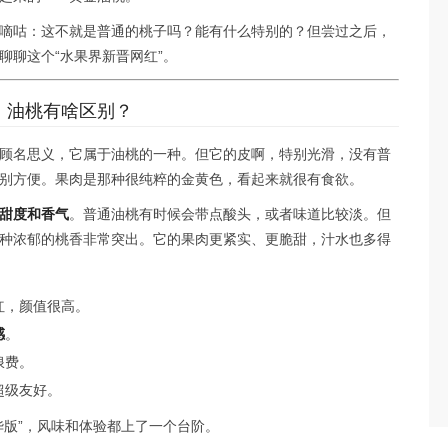
嘀咕：这不就是普通的桃子吗？能有什么特别的？但尝过之后，
聊聊这个“水果界新晋网红”。
、油桃有啥区别？
顾名思义，它属于油桃的一种。但它的皮啊，特别光滑，没有普
别方便。果肉是那种很纯粹的金黄色，看起来就很有食欲。
甜度和香气
。普通油桃有时候会带点酸头，或者味道比较淡。但
种浓郁的桃香非常突出。它的果肉更紧实、更脆甜，汁水也多得
红，颜值很高。
感
。
浪费。
超级友好。
华版”，风味和体验都上了一个台阶。