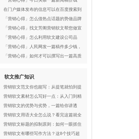
文推广？
「营销心得」今日头条一篇新闻稿价钱
在门户媒体发布的信息可以在百度搜索到
吗？
「营销心得」怎么借热点话题的势做品牌
宣传？
「营销心得」找文芳阁营销软文帮您做宣
传带来越来越多客流源
「营销心得」怎么利用软文建设公司品
牌？
「营销心得」人民网发一篇稿件多少钱，
有那些投放渠道？
「营销心得」如何才可以撰写出一篇高质
量的互联网营销软文？
软文推广知识
营销软文范文你也能写：从提笔就怕到提
笔就赚
营销软文素材怎么写好一点：从入门到精
通
营销软文的优势与劣势，一篇给你讲透
营销软文用语大全怎么说？看完这篇就全
懂了
营销软文标题的拟制原则：如何一眼抓住
人心
营销软文有哪些写作方法？这8个技巧超