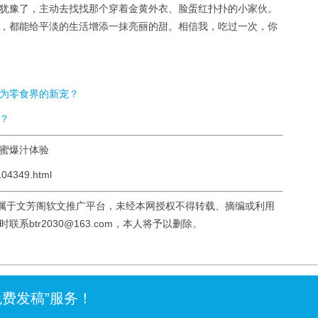
犹豫了，主动去找找那个穿着金黄外衣、脸蛋红扑扑的小家伙。
，都能给平淡的生活增添一抹亮丽的甜。相信我，吃过一次，你
为零食界的新宠？
？
甜蜜爆汁体验
04349.html
均属于文芳阁软文推广平台，未经本网授权不得转载、摘编或利用
btr2030@163.com，本人将予以删除。
免费发稿”服务！