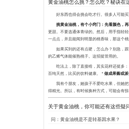
黄金油桃怎么挑？怎么吃？秘诀在
好东西也得会挑会吃才行。很多人可能买
挑黄金油桃，有个小窍门：先看颜色，再
更甜。不要选通体青绿的。然后，用手指轻轻
一点点，并且能闻到明显的桃香味，那这个桃
如果买到的还有点硬，怎么办？别急，跟
的乙烯气体能催熟桃子。这招挺管用的。
吃法上，除了直接啃，其实花样还挺多： 
百纯天然，比买的饮料健康。 *
做成果酱或派
我有个朋友，她孩子不爱吃水果，但她把
得精光。所以，有时候换种方式，可能会有惊
关于黄金油桃，你可能还有这些疑
问：黄金油桃是不是转基因水果？