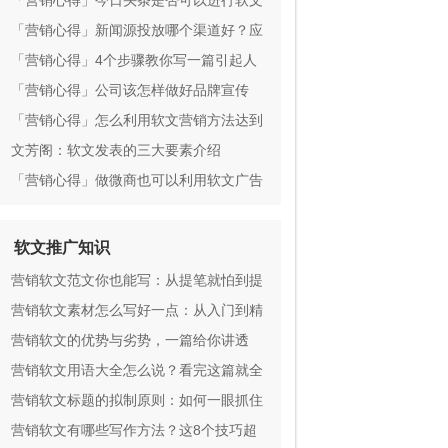
性，你有在一再吗？
「营销心得」今日头条是否可以进行软文
营销宣传
「营销心得」新闻源投放哪个渠道好？应
该选择哪家代发平台？
「营销心得」4个步骤教你写一篇引起人
的营销式软文
「营销心得」公司该怎样做好品牌宣传
呢？
「营销心得」怎么利用软文营销方法达到
产品销售的战术目的
文芳阁：软文发表的三大要素介绍
「营销心得」做微商也可以利用软文广告
招到越来越多的代理
软文推广知识
营销软文范文你也能写：从提笔就怕到提
笔就赚
营销软文素材怎么写好一点：从入门到精
通
营销软文的优势与劣势，一篇给你讲透
营销软文用语大全怎么说？看完这篇就全
懂了
营销软文标题的拟制原则：如何一眼抓住
人心
营销软文有哪些写作方法？这8个技巧超