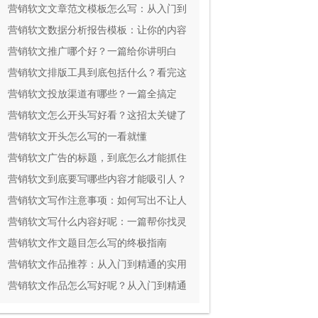
实用
营销软文文章范文模板怎么写：从入门到
精通
营销软文数据分析报告模板：让你的内容
效果一目了然
营销软文推广哪个好？一篇给你讲明白
营销软文排版工具到底包括什么？看完这
篇就全懂了
营销软文投放渠道有哪些？一篇全搞定
营销软文怎么开头写好看？这招太关键了
营销软文开头怎么写的一看就懂
营销软文广告的标题，到底怎么才能抓住
人心？
营销软文到底要写哪些内容才能吸引人？
营销软文写作注意事项：如何写出不让人
反感还能掏钱的文案？
营销软文写什么内容好呢：一篇帮你找灵
感的指南
营销软文作文题目怎么写的终极指南
营销软文作品推荐：从入门到精通的实用
指南
营销软文作品怎么写好呢？从入门到精通