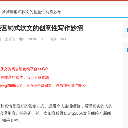
」谈谈营销式软文的创意性写作妙招
谈营销式软文的创意性写作妙招
源：文芳阁
时间：2020-11-05
阅读：
263
注册文芳阁自助发稿平台>>GO
包网页收录的媒体，点击下载资源
wfg2666代发，不收录全额退款，点击加客服咨询>>
真实和真情是最好的营销方式。运用个人生活经验，展现真实的人的
吸引客户的兴趣。第一次加客服微信wfg2666文芳阁给个新闻
，知乎专栏。