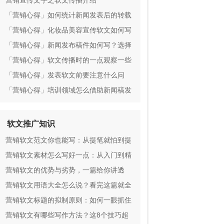
营销宣传文字之软文传播介绍
「营销心得」如何统计新闻发表后的转载
量和阅览量
「营销心得」化妆品美容宣传软文如何写
引起人？
「营销心得」新闻发布稿件如何写？选择
代写有骨灰级妙招吗？
「营销心得」软文传播时的一点观察一些
事项？
「营销心得」发表软文前要注意什么问
题？
「营销心得」培训领域怎么借助新闻稿发
稿做互联网营销
软文推广知识
营销软文范文你也能写：从提笔就怕到提
笔就赚
营销软文素材怎么写好一点：从入门到精
通
营销软文的优势与劣势，一篇给你讲透
营销软文用语大全怎么说？看完这篇就全
懂了
营销软文标题的拟制原则：如何一眼抓住
人心
营销软文有哪些写作方法？这8个技巧超