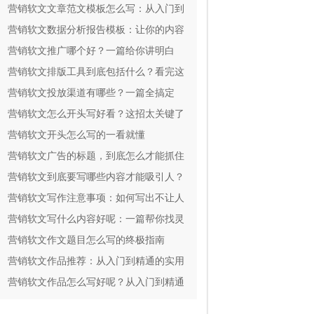
实用
营销软文文章范文模板怎么写：从入门到
精通
营销软文数据分析报告模板：让你的内容
效果一目了然
营销软文推广哪个好？一篇给你讲明白
营销软文排版工具到底包括什么？看完这
篇就全懂了
营销软文投放渠道有哪些？一篇全搞定
营销软文怎么开头写好看？这招太关键了
营销软文开头怎么写的一看就懂
营销软文广告的标题，到底怎么才能抓住
人心？
营销软文到底要写哪些内容才能吸引人？
营销软文写作注意事项：如何写出不让人
反感还能掏钱的文案？
营销软文写什么内容好呢：一篇帮你找灵
感的指南
营销软文作文题目怎么写的终极指南
营销软文作品推荐：从入门到精通的实用
指南
营销软文作品怎么写好呢？从入门到精通