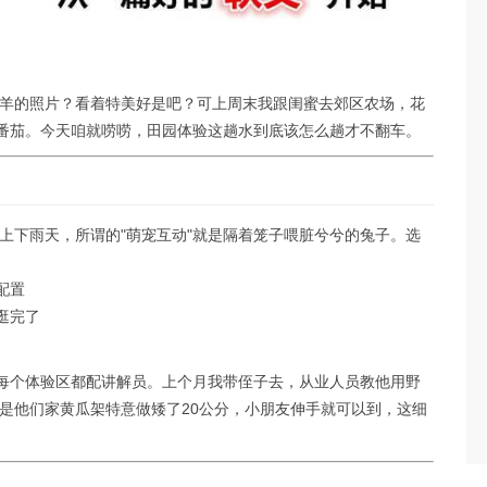
羊的照片？看着特美好是吧？可上周末我跟闺蜜去郊区农场，花
的番茄。今天咱就唠唠，田园体验这趟水到底该怎么趟才不翻车。
上下雨天，所谓的"萌宠互动"就是隔着笼子喂脏兮兮的兔子。选
配置
逛完了
，每个体验区都配讲解员。上个月我带侄子去，从业人员教他用野
是他们家黄瓜架特意做矮了20公分，小朋友伸手就可以到，这细