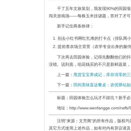
干了五年文旅策划，我发现90%的田园项
闯关游戏场——每株玉米挂谜题，答对了才可以
新手记住两条铁律：
别去小红书网红扎堆的打卡点（排队两
提前查农场主背景（农学专业出身的服
下次再去田园体验，记得先翻翻他们的抖
没错。说到底，咱花钱买的不只是新鲜蔬菜，
上一篇：
甩货宝宝养成记，库存清零的三
下一篇：
田间美味直达餐桌：农优驿站如
标题：田园体验怎么玩才不踩坑？新手
地址：http://www.wenfangge.com/rwfb/9
注明“来源：文芳阁”的所有作品，版权
其它方式使用上述作品，如有对内有异议请及时联系