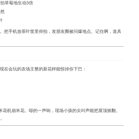
拍草莓地生动3倍
自然
片
。把手机放茶叶筐里仰拍，发朋友圈被问爆地点。记住啊，道具
现在会玩的农场主整的新花样能惊掉你下巴：
爆米花机崩米花。嘭的一声响，现场小孩的尖叫声能把屋顶掀翻。
单。