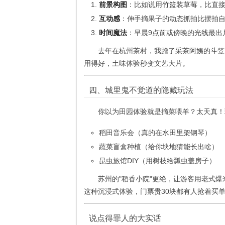
前景构图
：比如说用竹篮装草莓，比直接
互动感
：伸手摘果子的动态抓拍比摆拍
时间魔法
：早晨9点前或傍晚的光线最出
去年在杭州茶村，我蹭了采茶阿姨的斗笠
用得好，土味体验秒变文艺大片。
四、城里鬼不觉道的隐藏玩法
你以为田园体验就是摘菜喂羊？太天真！
稻田音乐会（真的在水田里架钢琴）
蔬菜盲盒种植（给你块地猜能长出啥）
昆虫旅馆DIY（用树枝给瓢虫盖房子）
苏州的"稻香小院"更绝，让游客用老式
这种沉浸式体验，门票贵30块都有人抢着买
说点得罪人的大实话