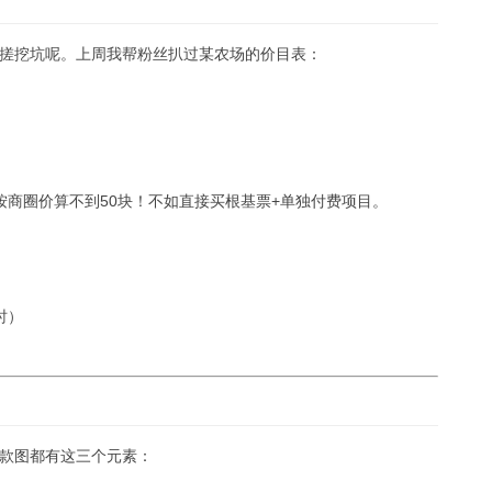
搓挖坑呢。上周我帮粉丝扒过某农场的价目表：
按商圈价算不到50块！不如直接买根基票+单独付费项目。
时）
款图都有这三个元素：