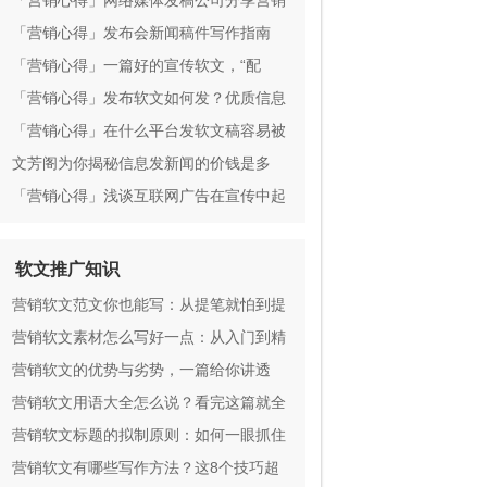
方法的重要性不言而喻？
「营销心得」网络媒体发稿公司分享营销
软文妙招
「营销心得」发布会新闻稿件写作指南
「营销心得」一篇好的宣传软文，“配
图”至关重要！
「营销心得」发布软文如何发？优质信息
哪家写的好？
「营销心得」在什么平台发软文稿容易被
百度收录
文芳阁为你揭秘信息发新闻的价钱是多
少？
「营销心得」浅谈互联网广告在宣传中起
到的重要性
软文推广知识
营销软文范文你也能写：从提笔就怕到提
笔就赚
营销软文素材怎么写好一点：从入门到精
通
营销软文的优势与劣势，一篇给你讲透
营销软文用语大全怎么说？看完这篇就全
懂了
营销软文标题的拟制原则：如何一眼抓住
人心
营销软文有哪些写作方法？这8个技巧超