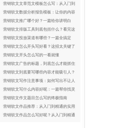
实用
营销软文文章范文模板怎么写：从入门到
精通
营销软文数据分析报告模板：让你的内容
效果一目了然
营销软文推广哪个好？一篇给你讲明白
营销软文排版工具到底包括什么？看完这
篇就全懂了
营销软文投放渠道有哪些？一篇全搞定
营销软文怎么开头写好看？这招太关键了
营销软文开头怎么写的一看就懂
营销软文广告的标题，到底怎么才能抓住
人心？
营销软文到底要写哪些内容才能吸引人？
营销软文写作注意事项：如何写出不让人
反感还能掏钱的文案？
营销软文写什么内容好呢：一篇帮你找灵
感的指南
营销软文作文题目怎么写的终极指南
营销软文作品推荐：从入门到精通的实用
指南
营销软文作品怎么写好呢？从入门到精通