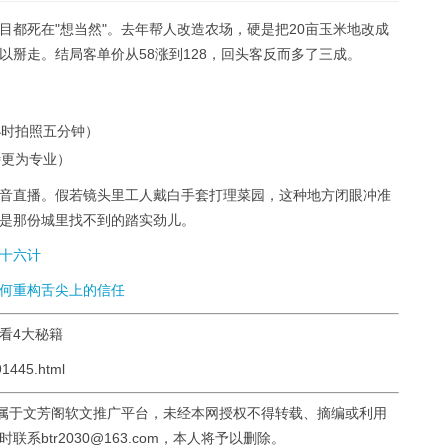
目都死在"想当然"。去年帮人改造农场，硬是把20亩玉米地改成
掰走。结局客单价从58涨到128，回头客反而多了三成。
小时拍照五分钟）
侍更为专业）
音直播。假若镜头里工人戴白手套打理菜园，这种地方闭眼冲准
是那份城里找不到的踏实劲儿。
十六计
何重构舌尖上的信任
必看4大秘籍
1445.html
均属于文芳阁软文推广平台，未经本网授权不得转载、摘编或利用
btr2030@163.com，本人将予以删除。