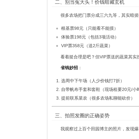
二、别当冤大头！价钱暗藏玄机
很多农场把门票分成三六九等，其实暗搓
根基票98元（只能看不能摸）
体验票198元（包括3项活动）
VIP票358元（送2斤蔬菜）
看着挺合理是吧？但VIP票送的蔬菜其实
省钱妙招
：
选周中下午场（人少价钱打7折）
自带帆布手套和套鞋（现场租要20元/小
提前联系菜农（很多农场私聊能砍价）
三、拍照发圈的正确姿势
我观察过上百个田园博主的照片，发现爆