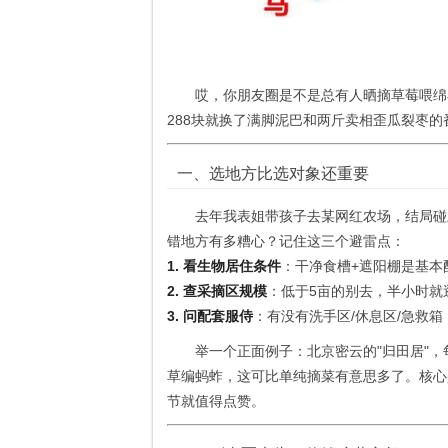
哎，你朋友圈是不是总有人晒摘草莓喂绵
288块就换了满脚泥巴和两斤卖相歪瓜裂枣
一、选地方比选对象还重要
去年我表姐带孩子去某网红农场，结局碰
错地方有多糟心？记住这三个避雷点：
1. 看生物居住条件
：干净食槽+遮阳棚是基本
2. 查采摘区规模
：低于5亩的别去，半小时就
3. 问配套服侍
：有没有洗手区/休息区/急救箱
举一个正面例子：北京密云的"归田居"
草编蚂蚱，这可比单纯摘菜有意思多了。核心
节就值得点赞。